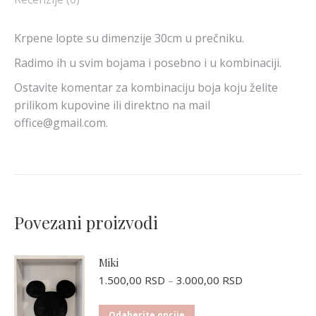
Krpene lopte su dimenzije 30cm u prečniku.
Radimo ih u svim bojama i posebno i u kombinaciji.
Ostavite komentar za kombinaciju boja koju želite
prilikom kupovine ili direktno na mail
office@gmail.com.
Povezani proizvodi
Miki
Raspon
1.500,00
RSD
–
3.000,00
RSD
cena:
od
Ovaj
Odaberite opcije