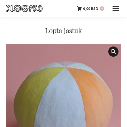
0,00
RSD
0
Lopta jastuk