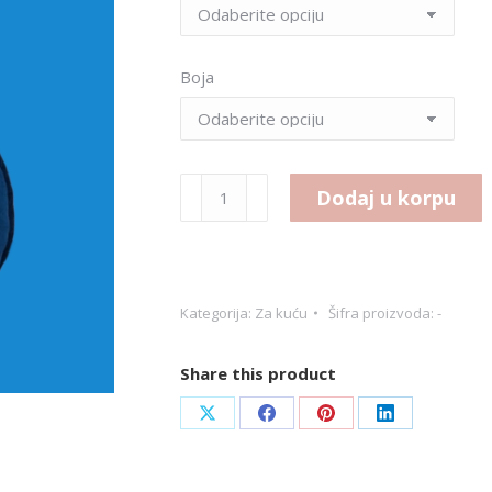
Boja
Slovo
Dodaj u korpu
jastuk
količina
Kategorija:
Za kuću
Šifra proizvoda:
-
Share this product
Share
Share
Share
Share
on
on
on
on