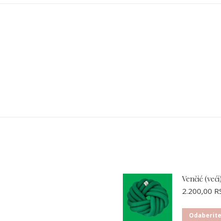
X
Facebook
Pinterest
LinkedIn
Venčić (veći
2.200,00
R
Odaberite