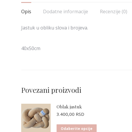
Opis
Dodatne informacije
Recenzije (0)
Jastuk u obliku slova i brojeva.
40x50cm
Povezani proizvodi
Oblak jastuk
3.400,00
RSD
Ovaj
Odaberite opcije