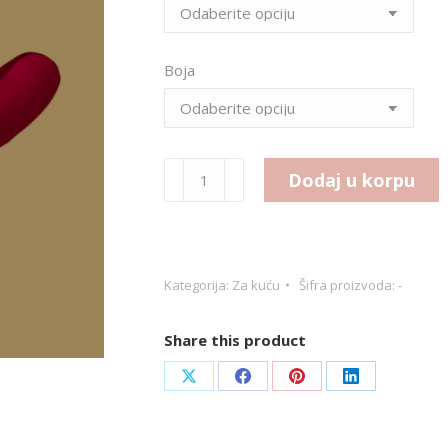
Boja
Malo
Dodaj u korpu
slovo
količina
Kategorija:
Za kuću
Šifra proizvoda:
-
Share this product
Share
Share
Share
Share
on
on
on
on