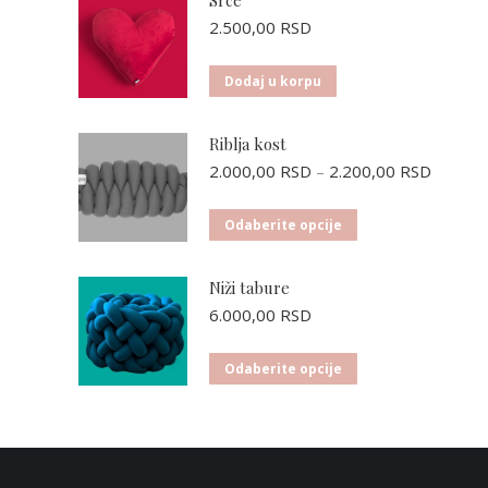
2.500,00
RSD
Dodaj u korpu
Riblja kost
Raspon
2.000,00
RSD
–
2.200,00
RSD
cena:
od
Ovaj
Odaberite opcije
2.000,
proizvod
do
ima
2.200,
Niži tabure
više
6.000,00
RSD
varijanti.
Opcije
Ovaj
Odaberite opcije
mogu
proizvod
biti
ima
izabrane
više
na
varijanti.