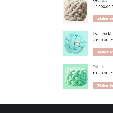
12.000,00
Odaberite
Džambo kl
4.800,00
R
Odaberite
00 RSD
00 RSD
Tabure
8.000,00
R
Odaberite