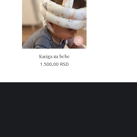
Ovaj
proizvod
ima
Kaciga za bebe
više
1.500,00
RSD
varijanti.
Opcije
mogu
biti
izabrane
na
stranici
proizvoda.