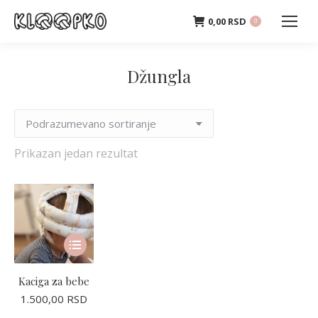
0,00
RSD
0
Džungla
Prikazan jedan rezultat
Ovaj
proizvod
ima
Kaciga za bebe
više
1.500,00
RSD
varijanti.