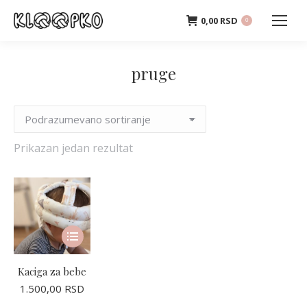
0,00
RSD
0
pruge
Prikazan jedan rezultat
Ovaj
proizvod
ima
Kaciga za bebe
više
1.500,00
RSD
varijanti.