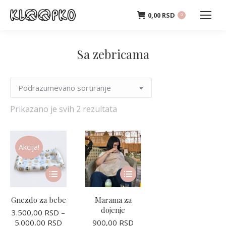
0,00
RSD
0
Sa zebricama
Prikazano je svih 2 rezultata
Akcija!
Ovaj
Ovaj
proizvod
proizvod
ima
ima
Gnezdo za bebe
Marama za
više
više
dojenje
3.500,00
RSD
–
varijanti.
varijanti.
Raspon
5.000,00
RSD
900,00
RSD