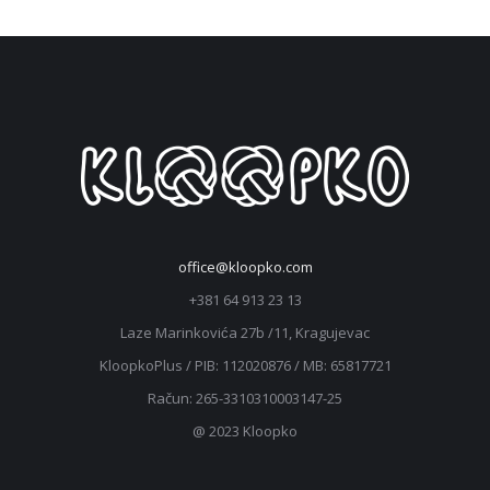
office@kloopko.com
+381 64 913 23 13
Laze Marinkovića 27b /11, Kragujevac
KloopkoPlus / PIB: ‎112020876 / MB: 65817721
Račun: 265-3310310003147-25
@ 2023 Kloopko